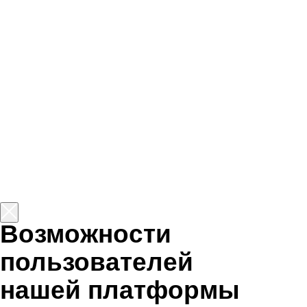
Истории обычных людей,
преобразивших свои жизни
благодаря обучению ИТ-
профессии. Они восхищают нас
своей силой и вдохновляют
на подобные перемены.
Профессия,
востребованная во
всех сферах