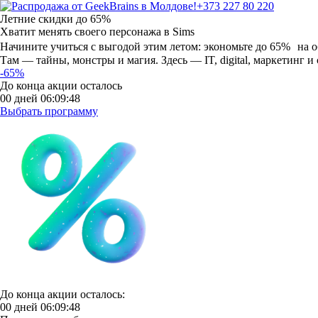
+373 227 80 220
Летние скидки
до 65%
Хватит менять своего персонажа в Sims
Начините учиться с выгодой этим летом:
экономьте до 65% на о
Там — тайны, монстры и магия. Здесь — IT, digital, маркетинг и
-65%
До конца акции осталось
00
дней
06
:
09
:
47
Выбрать программу
До конца акции осталось:
00
дней
06
:
09
:
47