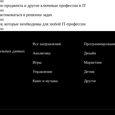
сию проджекта и другие ключевые профессии в IT
актиковаться в решении задач
ия, которые необходимы для любой IT-профессии
Все направления
Программировани
альных данных
Аналитика
Дизайн
Игры
Маркетинг
Управление
Детям
Кино и музыка
Другое