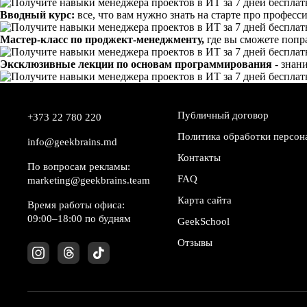
Вводный курс:
все, что вам нужно знать на старте про профес
Мастер-класс по проджект-менеджменту,
где вы сможете попр
Эксклюзивные лекции по основам программирования
- знан
Публичный договор
+373 22 780 220
Политика обработки персон
info@geekbrains.md
Контакты
По вопросам рекламы:
FAQ
marketing@geekbrains.team
Карта сайта
Время работы офиса:
09:00–18:00 по будням
GeekSchool
Отзывы